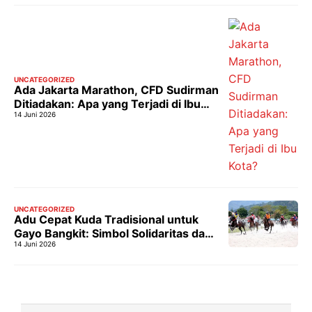
UNCATEGORIZED
Ada Jakarta Marathon, CFD Sudirman
Ditiadakan: Apa yang Terjadi di Ibu
14 Juni 2026
Kota?
UNCATEGORIZED
Adu Cepat Kuda Tradisional untuk
Gayo Bangkit: Simbol Solidaritas dan
14 Juni 2026
Semangat