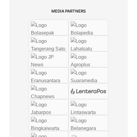
MEDIA PARTNERS