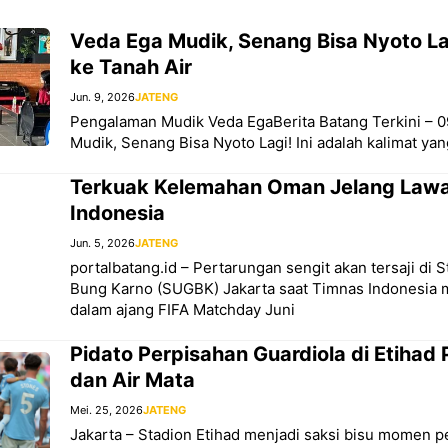
Veda Ega Mudik, Senang Bisa Nyoto Lag
ke Tanah Air
Jun. 9, 2026
JATENG
Pengalaman Mudik Veda EgaBerita Batang Terkini – 0
Mudik, Senang Bisa Nyoto Lagi! Ini adalah kalimat yan
Terkuak Kelemahan Oman Jelang Law
Indonesia
Jun. 5, 2026
JATENG
portalbatang.id – Pertarungan sengit akan tersaji di 
Bung Karno (SUGBK) Jakarta saat Timnas Indonesi
dalam ajang FIFA Matchday Juni
Pidato Perpisahan Guardiola di Etihad 
dan Air Mata
Mei. 25, 2026
JATENG
Jakarta – Stadion Etihad menjadi saksi bisu momen p