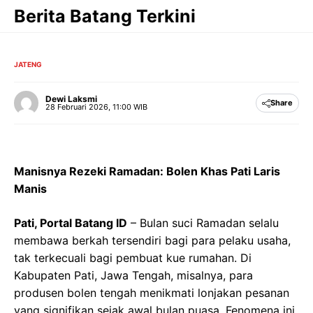
Langsung
Berita Batang Terkini
ke
isi
JATENG
Dewi Laksmi
Share
28 Februari 2026, 11:00 WIB
Manisnya Rezeki Ramadan: Bolen Khas Pati Laris
Manis
Pati, Portal Batang ID
– Bulan suci Ramadan selalu
membawa berkah tersendiri bagi para pelaku usaha,
tak terkecuali bagi pembuat kue rumahan. Di
Kabupaten Pati, Jawa Tengah, misalnya, para
produsen bolen tengah menikmati lonjakan pesanan
yang signifikan sejak awal bulan puasa. Fenomena ini