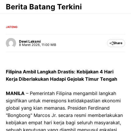
Langsung
Berita Batang Terkini
ke
isi
JATENG
Dewi Laksmi
Share
8 Maret 2026, 11:00 WIB
Filipina Ambil Langkah Drastis: Kebijakan 4 Hari
Kerja Diberlakukan Hadapi Gejolak Timur Tengah
MANILA
– Pemerintah Filipina mengambil langkah
signifikan untuk merespons ketidakpastian ekonomi
global yang kian memanas. Presiden Ferdinand
"Bongbong" Marcos Jr. secara resmi memberlakukan
kebijakan empat hari kerja bagi seluruh masyarakat,
sebuah keputusan yang diambil menyusul eskalasi