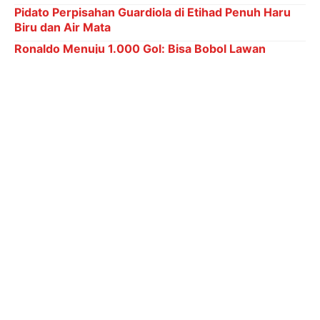
Pidato Perpisahan Guardiola di Etihad Penuh Haru
Biru dan Air Mata
Ronaldo Menuju 1.000 Gol: Bisa Bobol Lawan
Berapa Kali di Piala Dunia?
6 Kategori Penghargaan dalam Indonesia Leading
Women Awards 2026
"Dia itu pokoknya selalu
act like he’s fine
gitu. Nggak
ada yang sampai sakit gitu, kayak ‘Aku kuat kok,
sehat kok’," ungkap Lyodra saat ditemui di rumah
duka, mengutip Portal Batang ID pada Sabtu (7/3).
Lyodra menambahkan, Vidi memiliki hati yang sangat
besar dan semangat juang yang luar biasa, meski
harus menjalani serangkaian pengobatan kanker
secara berkala.
Senada dengan Lyodra, Randy Martin juga