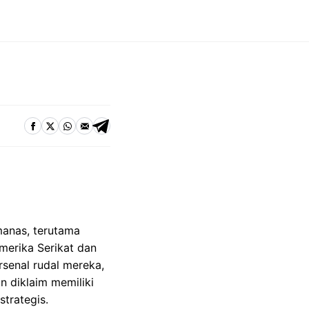
manas, terutama
merika Serikat dan
rsenal rudal mereka,
n diklaim memiliki
trategis.