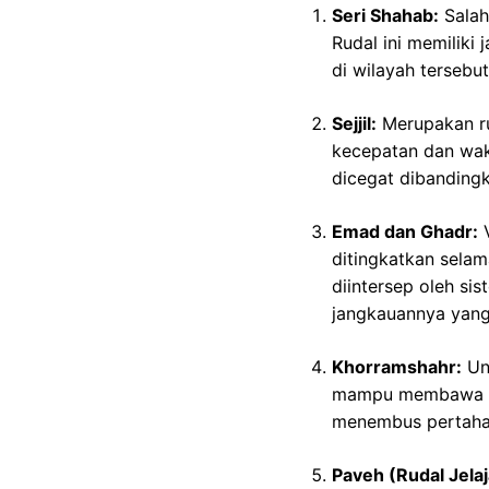
Seri Shahab:
Salah
Rudal ini memiliki
di wilayah tersebu
Sejjil:
Merupakan rud
kecepatan dan wakt
dicegat dibanding
Emad dan Ghadr:
V
ditingkatkan selam
diintersep oleh s
jangkauannya yang 
Khorramshahr:
Unt
mampu membawa hu
menembus pertaha
Paveh (Rudal Jelaj