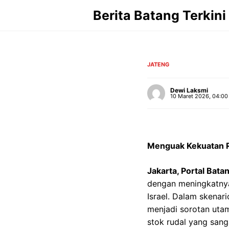
Langsung
Berita Batang Terkini
ke
isi
JATENG
Dewi Laksmi
10 Maret 2026, 04:00
Menguak Kekuatan Rud
Jakarta, Portal Bata
dengan meningkatnya 
Israel. Dalam skenar
menjadi sorotan utam
stok rudal yang sang