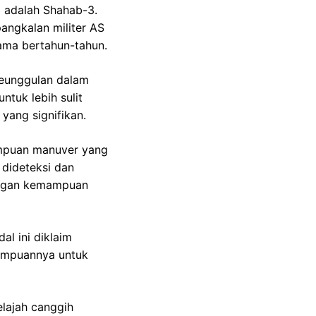
l adalah Shahab-3.
pangkalan militer AS
lama bertahun-tahun.
 keunggulan dalam
ntuk lebih sulit
yang signifikan.
ampuan manuver yang
 dideteksi dan
dengan kemampuan
al ini diklaim
ampuannya untuk
elajah canggih