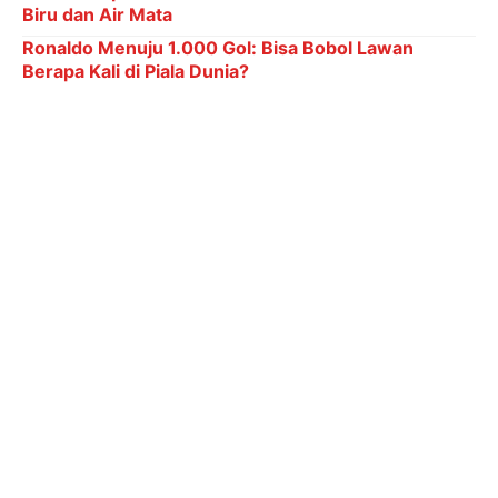
Biru dan Air Mata
Ronaldo Menuju 1.000 Gol: Bisa Bobol Lawan
Berapa Kali di Piala Dunia?
6 Kategori Penghargaan dalam Indonesia Leading
Women Awards 2026
Insiden kebakaran yang terjadi di area pencucian
utama kapal dilaporkan cukup parah, membutuhkan
waktu berjam-jam untuk dapat dikendalikan
sepenuhnya. Akibatnya, hampir 200 pelaut harus
mendapatkan perawatan medis karena cedera dan
sakit. Selain itu, sekitar 100 tempat tidur awak kapal
juga terdampak. Laporan dari The New York Times
mengindikasikan skala kerusakan yang lebih besar
dari yang diumumkan. Hingga kini, Pentagon belum
memberikan komentar resmi terkait rincian kerusakan
dan durasi perbaikan yang dibutuhkan.