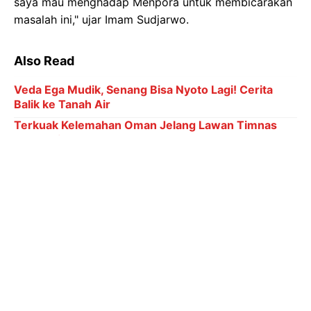
saya mau menghadap Menpora untuk membicarakan
masalah ini," ujar Imam Sudjarwo.
Also Read
Veda Ega Mudik, Senang Bisa Nyoto Lagi! Cerita
Balik ke Tanah Air
Terkuak Kelemahan Oman Jelang Lawan Timnas
Indonesia
Pidato Perpisahan Guardiola di Etihad Penuh Haru
Biru dan Air Mata
Ronaldo Menuju 1.000 Gol: Bisa Bobol Lawan
Berapa Kali di Piala Dunia?
6 Kategori Penghargaan dalam Indonesia Leading
Women Awards 2026
Aturan Ketat FIVB untuk Naturalisasi Pemain