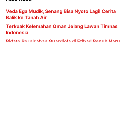
Veda Ega Mudik, Senang Bisa Nyoto Lagi! Cerita
Balik ke Tanah Air
Terkuak Kelemahan Oman Jelang Lawan Timnas
Indonesia
Pidato Perpisahan Guardiola di Etihad Penuh Haru
Biru dan Air Mata
Ronaldo Menuju 1.000 Gol: Bisa Bobol Lawan
Berapa Kali di Piala Dunia?
6 Kategori Penghargaan dalam Indonesia Leading
Women Awards 2026
Setiyo Aji mengungkapkan rasa bangga atas
partisipasi Bank Jateng dalam Slawi Ageng 2025.
"Bank Jateng berkomitmen menjadi mitra strategis
dalam memajukan Kabupaten Tegal," ujarnya. Lebih
lanjut, Aji menjelaskan bahwa partisipasi ini bertujuan