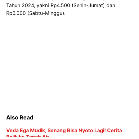
Tahun 2024, yakni Rp4.500 (Senin-Jumat) dan
Rp6.000 (Sabtu-Minggu).
Also Read
Veda Ega Mudik, Senang Bisa Nyoto Lagi! Cerita
Balik ke Tanah Air
Terkuak Kelemahan Oman Jelang Lawan Timnas
Indonesia
Pidato Perpisahan Guardiola di Etihad Penuh Haru
Biru dan Air Mata
Ronaldo Menuju 1.000 Gol: Bisa Bobol Lawan
Berapa Kali di Piala Dunia?
6 Kategori Penghargaan dalam Indonesia Leading
Women Awards 2026