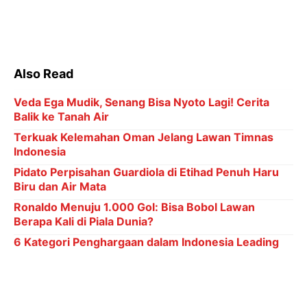
Terkuak Kelemahan Oman Jelang Lawan Timnas
Indonesia
Pidato Perpisahan Guardiola di Etihad Penuh Haru
Biru dan Air Mata
Ronaldo Menuju 1.000 Gol: Bisa Bobol Lawan
Berapa Kali di Piala Dunia?
6 Kategori Penghargaan dalam Indonesia Leading
Women Awards 2026
Program ini tak hanya memberikan akses kesehatan
prima bagi masyarakat, tetapi juga berfungsi sebagai
alat pemetaan masalah kesehatan di Kabupaten
Pemalang. "Melalui data yang dikumpulkan, kita bisa
memetakan penyebaran penyakit dan
mengidentifikasi masalah kesehatan utama di
masyarakat," jelas Yulies. Ia menambahkan, bagi
peserta yang membutuhkan perawatan lebih lanjut,