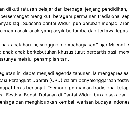
n diikuti ratusan pelajar dari berbagai jenjang pendidikan,
ersemangat mengikuti beragam permainan tradisional seper
nyak lagi. Suasana pantai Widuri pun berubah menjadi are
ceriaan anak-anak yang asyik berlomba dan tertawa lepas.
anak-anak hari ini, sungguh membahagiakan," ujar Maenofie.
nak-anak berkebutuhan khusus turut berpartisipasi, men
satunya melalui penampilan tari.
egiatan ini dapat menjadi agenda tahunan. Ia mengapresia
sasi Perangkat Daerah (OPD) dalam penyelenggaraan festiv
i dapat terus berlanjut. "Semoga permainan tradisional tetap
a. Festival Bocah Dolanan di Pantai Widuri bukan sekadar 
enjaga dan menghidupkan kembali warisan budaya Indones