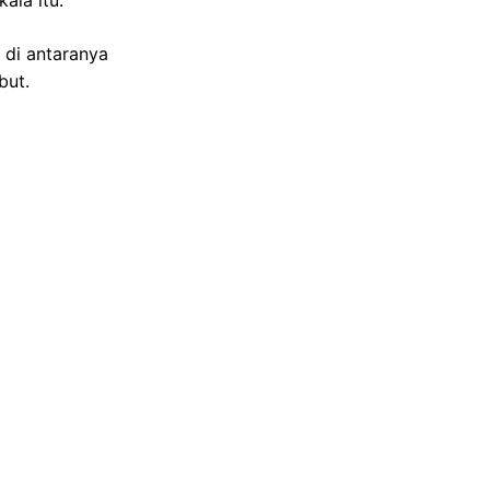
ala itu.
 di antaranya
but.
uruh tunjukkan STNK
reev**.
it ramainya
ersebut.