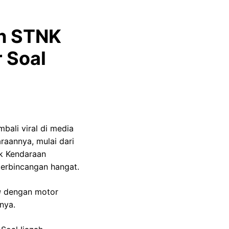
an STNK
r Soal
bali viral di media
raannya, mulai dari
ik Kendaraan
perbincangan hangat.
g
dengan motor
inya.