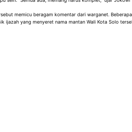
pu sein. "Semua ada, memang harus komplet," ujar Jokowi k
rsebut memicu beragam komentar dari warganet. Beberapa
ik ijazah yang menyeret nama mantan Wali Kota Solo terse
tunjukkan ijazah asli karena memang ngak ada…. begitu dis
ulis seorang warganet dengan akun @HasanHa*****.
kumen asli, pasti berani menunjukkannya..," timpal akun @a
turunkan, belum ada tanggapan resmi dari pihak Istana terka
jak digital Jokowi dan sindiran warganet mengenai ijazah t
MEDIA PARTNERS