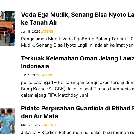
Veda Ega Mudik, Senang Bisa Nyoto Lag
ke Tanah Air
Jun. 9, 2026
JATENG
Pengalaman Mudik Veda EgaBerita Batang Terkini – 0
Mudik, Senang Bisa Nyoto Lagi! Ini adalah kalimat yan
Terkuak Kelemahan Oman Jelang Law
Indonesia
Jun. 5, 2026
JATENG
portalbatang.id – Pertarungan sengit akan tersaji di 
Bung Karno (SUGBK) Jakarta saat Timnas Indonesi
dalam ajang FIFA Matchday Juni
Pidato Perpisahan Guardiola di Etihad 
dan Air Mata
Mei. 25, 2026
JATENG
Jakarta – Stadion Etihad menjadi saksi bisu momen p