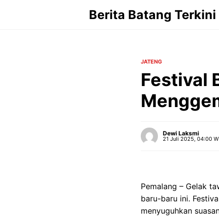
Langsung
Berita Batang Terkini
ke
isi
JATENG
Festival
Menggema
Dewi Laksmi
21 Juli 2025, 04:00 W
Pemalang – Gelak ta
baru-baru ini. Festi
menyuguhkan suasana 