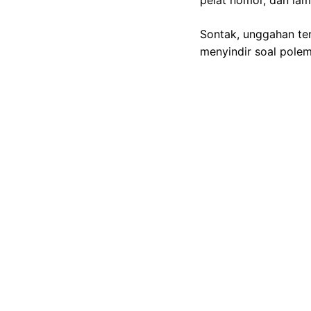
pelat nomor, dan lam
Sontak, unggahan te
menyindir soal polem
"Jelas tidak berani 
bisa karena ada," t
"Logikanya kl ada do
Hingga berita ini di
perbincangan soal je