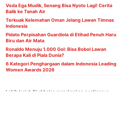
Veda Ega Mudik, Senang Bisa Nyoto Lagi! Cerita
Balik ke Tanah Air
Terkuak Kelemahan Oman Jelang Lawan Timnas
Indonesia
Pidato Perpisahan Guardiola di Etihad Penuh Haru
Biru dan Air Mata
Ronaldo Menuju 1.000 Gol: Bisa Bobol Lawan
Berapa Kali di Piala Dunia?
6 Kategori Penghargaan dalam Indonesia Leading
Women Awards 2026
Lebih lanjut, Nurkholes menekankan pentingnya
kegiatan budaya sebagai penggerak perekonomian.
Ia berharap Desa Wanarata dapat menjadi inspirasi
bagi desa-desa lain untuk menggali dan melestarikan
potensi budayanya masing-masing. "Semangat
gotong royong dan kekayaan budaya lokal ini harus