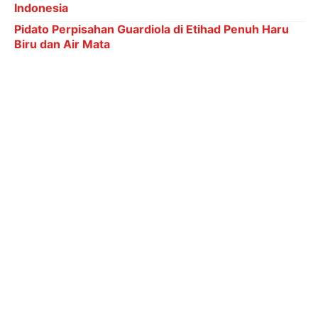
Indonesia
Pidato Perpisahan Guardiola di Etihad Penuh Haru
Biru dan Air Mata
Ronaldo Menuju 1.000 Gol: Bisa Bobol Lawan
Berapa Kali di Piala Dunia?
6 Kategori Penghargaan dalam Indonesia Leading
Women Awards 2026
Dua belas program prioritas yang dimaksud meliputi
seragam gratis bagi pelajar, pembangunan jalan yang
mulus dan merata, revitalisasi sistem air bersih,
penciptaan lapangan kerja, bantuan modal usaha
mikro, kecil, dan menengah (UMKM), serta akses
internet gratis (Wifi) di setiap desa. Selain itu, juga
tercantum jaminan ketersediaan pupuk, bantuan
kendaraan untuk pondok pesantren, insentif bagi
guru agama, santunan kematian, dan percepatan