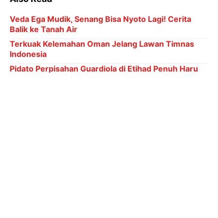
Veda Ega Mudik, Senang Bisa Nyoto Lagi! Cerita
Balik ke Tanah Air
Terkuak Kelemahan Oman Jelang Lawan Timnas
Indonesia
Pidato Perpisahan Guardiola di Etihad Penuh Haru
Biru dan Air Mata
Ronaldo Menuju 1.000 Gol: Bisa Bobol Lawan
Berapa Kali di Piala Dunia?
6 Kategori Penghargaan dalam Indonesia Leading
Women Awards 2026
Sementara itu, di sektor ganda putra kedua,
pasangan Raymond Indra/Nikolaus Joaquin kembali
mendapat kepercayaan. Mereka diharapkan dapat
menunjukkan peningkatan performa dan memberikan
kontribusi maksimal dibanding penampilan