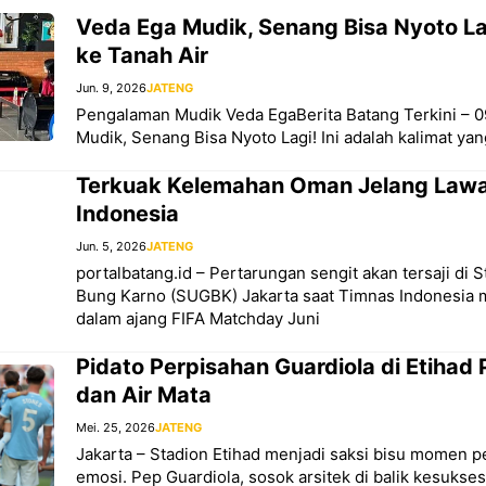
Veda Ega Mudik, Senang Bisa Nyoto Lag
ke Tanah Air
Jun. 9, 2026
JATENG
Pengalaman Mudik Veda EgaBerita Batang Terkini – 0
Mudik, Senang Bisa Nyoto Lagi! Ini adalah kalimat yan
Terkuak Kelemahan Oman Jelang Law
Indonesia
Jun. 5, 2026
JATENG
portalbatang.id – Pertarungan sengit akan tersaji di 
Bung Karno (SUGBK) Jakarta saat Timnas Indonesi
dalam ajang FIFA Matchday Juni
Pidato Perpisahan Guardiola di Etihad 
dan Air Mata
Mei. 25, 2026
JATENG
Jakarta – Stadion Etihad menjadi saksi bisu momen p
emosi. Pep Guardiola, sosok arsitek di balik kesukse