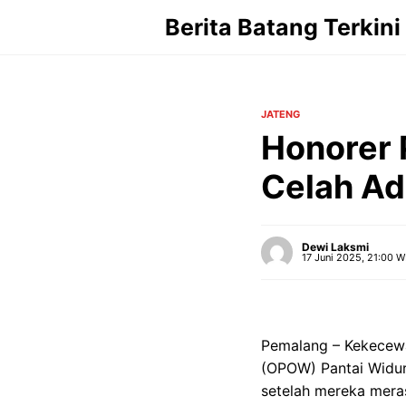
Langsung
Berita Batang Terkini
ke
isi
JATENG
Honorer P
Celah Ad
Dewi Laksmi
17 Juni 2025, 21:00 W
Pemalang – Kekecewa
(OPOW) Pantai Widuri
setelah mereka mera