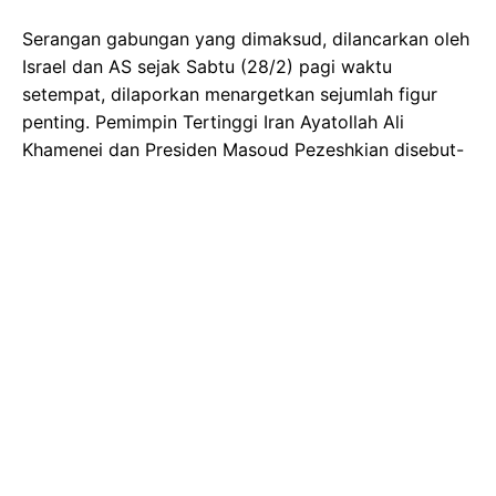
Serangan gabungan yang dimaksud, dilancarkan oleh
Israel dan AS sejak Sabtu (28/2) pagi waktu
setempat, dilaporkan menargetkan sejumlah figur
penting. Pemimpin Tertinggi Iran Ayatollah Ali
Khamenei dan Presiden Masoud Pezeshkian disebut-
sebut sebagai sasaran utama dalam operasi tersebut.
Skala serangan ini sangat luas, dengan Bulan Sabit
Merah Iran (IRCS) menginformasikan bahwa lebih dari
20 dari 31 provinsi di negara itu menjadi sasaran.
Organisasi kemanusiaan nirlaba yang berafiliasi
dengan Federasi Internasional Perhimpunan Palang
Merah dan Bulan Sabit Merah (IFRC) itu merinci
dampak kerusakan yang signifikan.
Tragisnya, serangan brutal ini juga merenggut nyawa
lebih dari 50 siswa sekolah dasar. Sebuah serangan