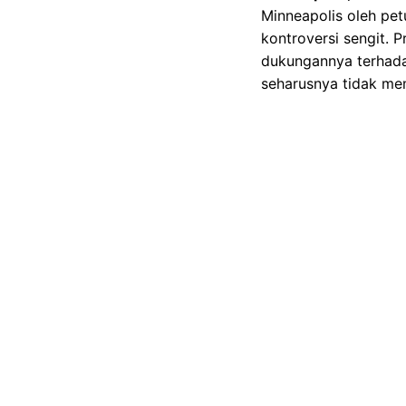
Minneapolis oleh pet
kontroversi sengit. 
dukungannya terhada
seharusnya tidak me
Gambar Istimewa : akcdn.det
Alex Pretti, seorang
ditembak oleh petuga
seorang wanita yang 
kemudian berujung pa
Also Read
Veda Ega Mudik, Sena
Terkuak Kelemahan 
Pidato Perpisahan Gu