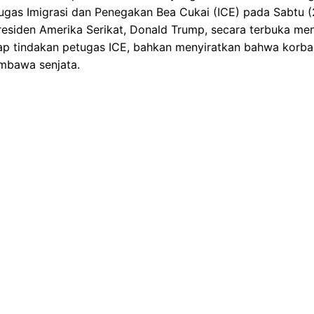
ugas Imigrasi dan Penegakan Bea Cukai (ICE) pada Sabtu (
Presiden Amerika Serikat, Donald Trump, secara terbuka me
p tindakan petugas ICE, bahkan menyiratkan bahwa korban,
mbawa senjata.
ik.net.id
 perawat yang dikenal di komunitas Minneapolis, dilaporkan
s ICE. Peristiwa tragis tersebut bermula ketika Pretti be
sedang didorong oleh petugas ICE di lokasi kejadian. Tindak
da konfrontasi yang fatal.
ng Bisa Nyoto Lagi! Cerita Balik ke Tanah Air
Oman Jelang Lawan Timnas Indonesia
ardiola di Etihad Penuh Haru Biru dan Air Mata