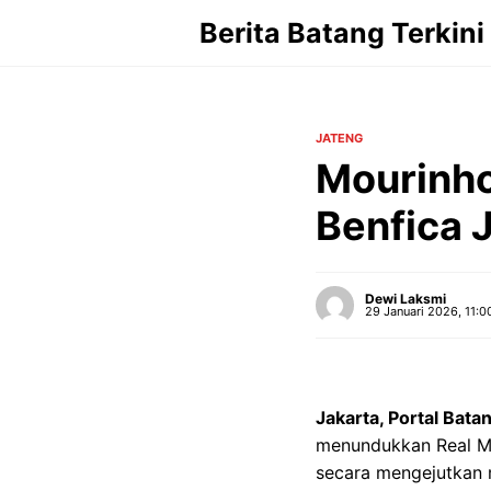
Langsung
Berita Batang Terkini
ke
isi
JATENG
Mourinho
Benfica 
Dewi Laksmi
29 Januari 2026, 11:0
Jakarta, Portal Bata
menundukkan Real Ma
secara mengejutkan m