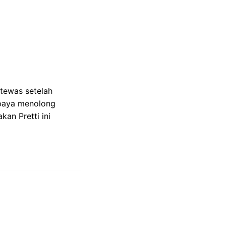
curity), penembakan
askan bahwa petugas
rsebut.
O’Hara mengungkapkan
ak memiliki catatan
ah kompleksitas dan
erikan pembelaan
wa "seharusnya ia
bahwa keberadaan
etugas, menurut