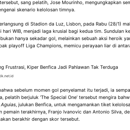
tersebut, sang pelatih, Jose Mourinho, mengungkapkan se
ngenai skenario kelolosan timnya.
erlangsung di Stadion da Luz, Lisbon, pada Rabu (28/1) m
i hari WIB, menjadi laga krusial bagi kedua tim. Sundulan k
 bukan hanya sekadar gol, melainkan sebuah aksi heroik y
bak playoff Liga Champions, memicu perayaan liar di anta
ik.net.id
ahwa sebelum momen gol penyelamat itu terjadi, ia semp
a, pelatih berjuluk ‘The Special One’ tersebut mengira bah
 Aguias
, julukan Benfica, untuk mengamankan tiket kelolosa
 pemain terakhirnya, Franjo Ivanovic dan Antonio Silva, d
akan berakhir dengan skor tersebut.