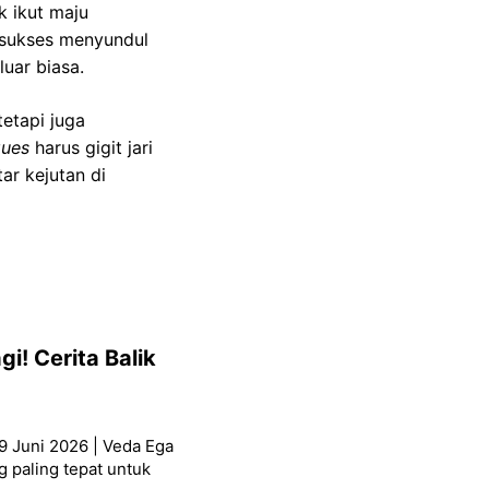
k ikut maju
u sukses menyundul
uar biasa.
tetapi juga
gues
harus gigit jari
ar kejutan di
i! Cerita Balik
9 Juni 2026 | Veda Ega
g paling tepat untuk