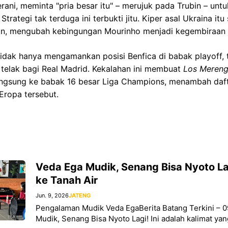
ani, meminta "pria besar itu" – merujuk pada Trubin – untu
rategi tak terduga ini terbukti jitu. Kiper asal Ukraina it
n, mengubah kebingungan Mourinho menjadi kegembiraan l
tidak hanya mengamankan posisi Benfica di babak playoff, 
telak bagi Real Madrid. Kekalahan ini membuat
Los Meren
langsung ke babak 16 besar Liga Champions, menambah daft
 Eropa tersebut.
Veda Ega Mudik, Senang Bisa Nyoto Lag
ke Tanah Air
Jun. 9, 2026
JATENG
Pengalaman Mudik Veda EgaBerita Batang Terkini – 0
Mudik, Senang Bisa Nyoto Lagi! Ini adalah kalimat yan