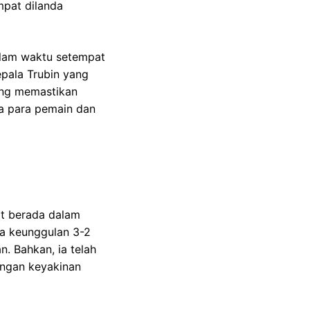
mpat dilanda
alam waktu setempat
epala Trubin yang
ang memastikan
ra para pemain dan
at berada dalam
wa keunggulan 3-2
n. Bahkan, ia telah
engan keyakinan