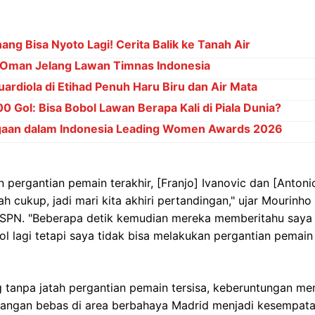
ng Bisa Nyoto Lagi! Cerita Balik ke Tanah Air
Oman Jelang Lawan Timnas Indonesia
ardiola di Etihad Penuh Haru Biru dan Air Mata
 Gol: Bisa Bobol Lawan Berapa Kali di Piala Dunia?
gaan dalam Indonesia Leading Women Awards 2026
pergantian pemain terakhir, [Franjo] Ivanovic dan [Antonio]
dah cukup, jadi mari kita akhiri pertandingan," ujar Mouri
i ESPN. "Beberapa detik kemudian mereka memberitahu say
 lagi tetapi saya tidak bisa melakukan pergantian pemain l
g tanpa jatah pergantian pemain tersisa, keberuntungan m
dangan bebas di area berbahaya Madrid menjadi kesempatan