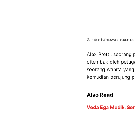
Ronaldo Menuju 1.000
6 Kategori Penghar
Menurut keterangan
itu dilakukan karen
ICE terpaksa melepa
Namun, pernyataan in
bahwa Alex Pretti me
kriminal serius, kec
perdebatan seputar l
Menanggapi insiden 
kuat bagi petugas IC
tidak membawa senjat
senjata di tangan Pr
pandangan Gedung P