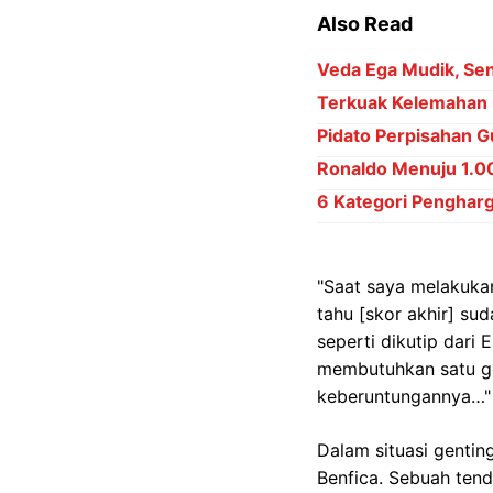
Also Read
Veda Ega Mudik, Sena
Terkuak Kelemahan 
Pidato Perpisahan Gu
Ronaldo Menuju 1.000
6 Kategori Penghar
"Saat saya melakukan 
tahu [skor akhir] su
seperti dikutip dar
membutuhkan satu gol
keberuntungannya…"
Dalam situasi gentin
Benfica. Sebuah ten