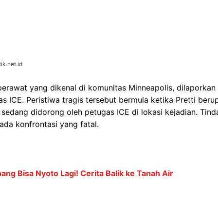
 Gol: Bisa Bobol Lawan Berapa Kali di Piala Dunia?
gaan dalam Indonesia Leading Women Awards 2026
 dari Departemen Keamanan Dalam Negeri AS (Homeland Se
a Pretti kedapatan membawa senjata api. Pihak DHS meneg
skan tembakan sebagai respons atas keberadaan senjata te
i dibantah oleh Kepala Polisi Minneapolis, Brian O’Hara. 
rupakan pemilik senjata api yang sah secara hukum dan tid
uali beberapa pelanggaran lalu lintas. Informasi ini menamb
egalitas serta justifikasi penembakan tersebut.
yang memicu perdebatan publik ini, Presiden Trump memb
E. Ia secara tersirat menyalahkan korban, menyatakan bah
a" saat insiden terjadi. Pernyataan ini mengindikasikan 
etti menjadi faktor utama yang memicu respons fatal dari p
utih.