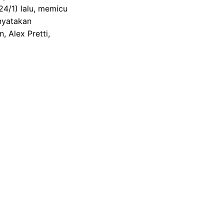
24/1) lalu, memicu
nyatakan
 Alex Pretti,
 tewas setelah
rupaya menolong
an Pretti ini