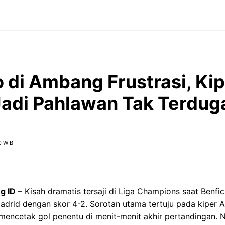
 di Ambang Frustrasi, Ki
Jadi Pahlawan Tak Terdug
0 WIB
ng ID
– Kisah dramatis tersaji di Liga Champions saat Benfic
drid dengan skor 4-2. Sorotan utama tertuju pada kiper A
encetak gol penentu di menit-menit akhir pertandingan. N