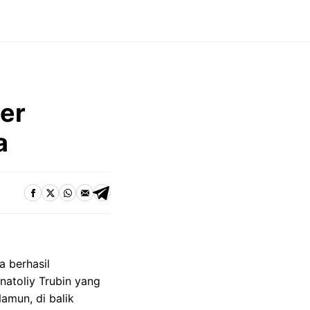
per
a
a berhasil
natoliy Trubin yang
amun, di balik