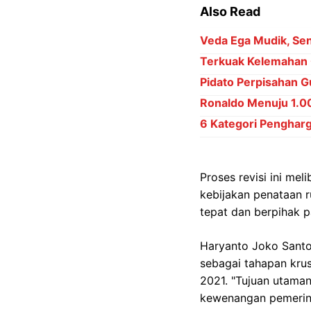
Also Read
Veda Ega Mudik, Sena
Terkuak Kelemahan 
Pidato Perpisahan Gu
Ronaldo Menuju 1.000
6 Kategori Penghar
Proses revisi ini me
kebijakan penataan 
tepat dan berpihak 
Haryanto Joko Santos
sebagai tahapan kru
2021. "Tujuan utama
kewenangan pemerinta