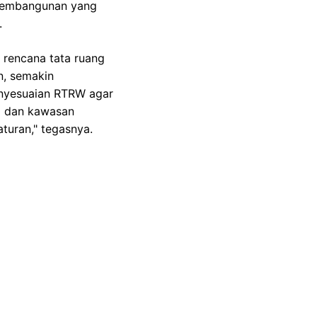
pembangunan yang
.
 rencana tata ruang
, semakin
enyesuaian RTRW agar
i dan kawasan
turan," tegasnya.