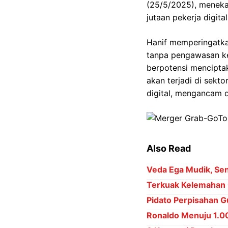
(25/5/2025), menekan
jutaan pekerja digit
Hanif memperingatkan 
tanpa pengawasan ke
berpotensi mencipta
akan terjadi di sekt
digital, mengancam 
Also Read
Veda Ega Mudik, Sena
Terkuak Kelemahan 
Pidato Perpisahan Gu
Ronaldo Menuju 1.000