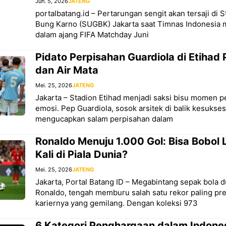
Jun. 5, 2026
JATENG
portalbatang.id – Pertarungan sengit akan tersaji di 
Bung Karno (SUGBK) Jakarta saat Timnas Indonesi
dalam ajang FIFA Matchday Juni
Pidato Perpisahan Guardiola di Etihad 
dan Air Mata
Mei. 25, 2026
JATENG
Jakarta – Stadion Etihad menjadi saksi bisu momen p
emosi. Pep Guardiola, sosok arsitek di balik kesukse
mengucapkan salam perpisahan dalam
Ronaldo Menuju 1.000 Gol: Bisa Bobol
Kali di Piala Dunia?
Mei. 25, 2026
JATENG
Jakarta, Portal Batang ID – Megabintang sepak bola d
Ronaldo, tengah memburu salah satu rekor paling pre
kariernya yang gemilang. Dengan koleksi 973
6 Kategori Penghargaan dalam Indone