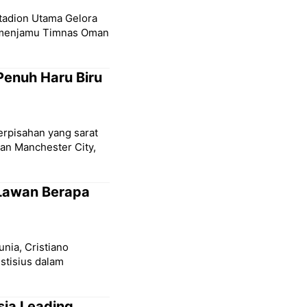
Stadion Utama Gelora
a menjamu Timnas Oman
Penuh Haru Biru
erpisahan yang sarat
san Manchester City,
 Lawan Berapa
unia, Cristiano
stisius dalam
sia Leading