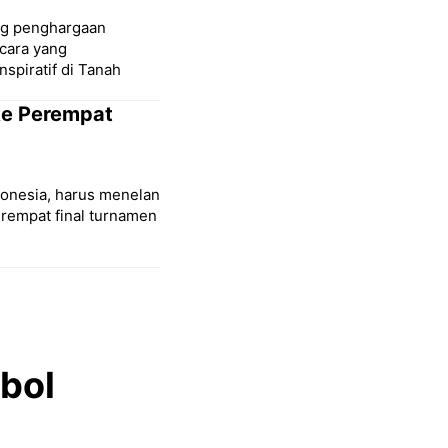
ang penghargaan
cara yang
spiratif di Tanah
 ke Perempat
donesia, harus menelan
erempat final turnamen
bol