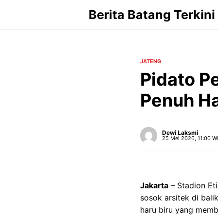
Langsung
Berita Batang Terkini
ke
isi
JATENG
Pidato P
Penuh Ha
Dewi Laksmi
25 Mei 2026, 11:00 W
Jakarta
– Stadion Et
sosok arsitek di ba
haru biru yang memba