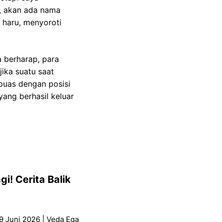
i, akan ada nama
 haru, menyoroti
a berharap, para
ika suatu saat
puas dengan posisi
yang berhasil keluar
i! Cerita Balik
9 Juni 2026 | Veda Ega