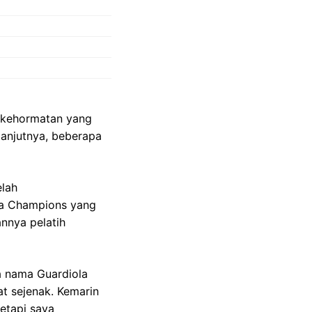
u kehormatan yang
 lanjutnya, beberapa
elah
iga Champions yang
nnya pelatih
a nama Guardiola
at sejenak. Kemarin
tetapi saya