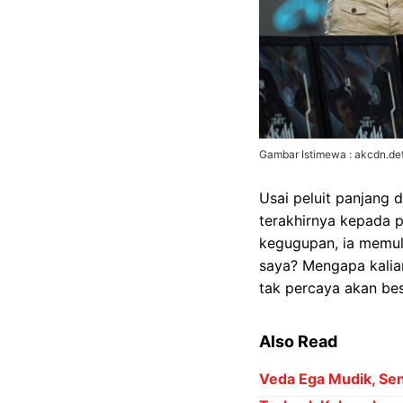
Gambar Istimewa : akcdn.det
Usai peluit panjang
terakhirnya kepada 
kegugupan, ia memula
saya? Mengapa kalian
tak percaya akan be
Also Read
Veda Ega Mudik, Sena