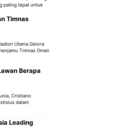
g paling tepat untuk
an Timnas
Stadion Utama Gelora
a menjamu Timnas Oman
 Lawan Berapa
unia, Cristiano
stisius dalam
sia Leading