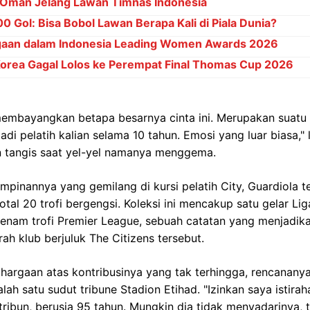
Oman Jelang Lawan Timnas Indonesia
 Gol: Bisa Bobol Lawan Berapa Kali di Piala Dunia?
gaan dalam Indonesia Leading Women Awards 2026
Korea Gagal Lolos ke Perempat Final Thomas Cup 2026
membayangkan betapa besarnya cinta ini. Merupakan suat
adi pelatih kalian selama 10 tahun. Emosi yang luar biasa,"
n tangis saat yel-yel namanya menggema.
inannya yang gemilang di kursi pelatih City, Guardiola t
al 20 trofi bergengsi. Koleksi ini mencakup satu gelar L
enam trofi Premier League, sebuah catatan yang menjadika
ah klub berjuluk The Citizens tersebut.
hargaan atas kontribusinya yang tak terhingga, rencanany
lah satu sudut tribune Stadion Etihad. "Izinkan saya istirah
tribun, berusia 95 tahun. Mungkin dia tidak menyadarinya, 