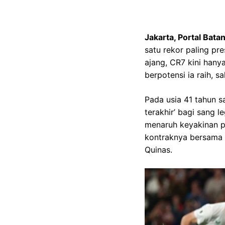
Jakarta, Portal Bata
satu rekor paling pr
ajang, CR7 kini han
berpotensi ia raih, s
Pada usia 41 tahun sa
terakhir’ bagi sang 
menaruh keyakinan p
kontraknya bersama 
Quinas.