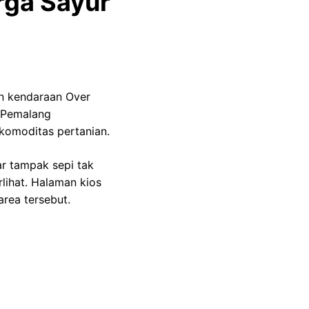
rga Sayur
an kendaraan Over
r Pemalang
komoditas pertanian.
ar tampak sepi tak
rlihat. Halaman kios
rea tersebut.