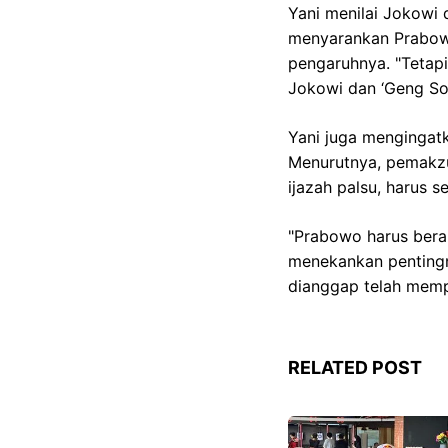
Yani menilai Jokowi
menyarankan Prabowo
pengaruhnya. "Tetapi
Jokowi dan ‘Geng Sol
Yani juga mengingat
Menurutnya, pemakzu
ijazah palsu, harus 
"Prabowo harus beran
menekankan pentingn
dianggap telah mem
RELATED POST