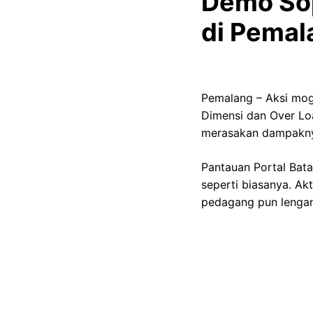
Demo Sop
di Pemal
Pemalang – Aksi mog
Dimensi dan Over Lo
merasakan dampaknya
Pantauan Portal Bata
seperti biasanya. Akt
pedagang pun lengan
Also Read
Veda Ega Mudik, Sena