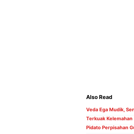
Terkuak Kelemahan 
Pidato Perpisahan Gu
Ronaldo Menuju 1.000
6 Kategori Penghar
Erwin, salah satu p
dari petani. "Harga 
masuk, pasar lenggan
Kamis (19/6), bertepa
berbagai wilayah Ja
Senada dengan Erwin
serupa. Kelangkaan 
pengirim nggak ada 
ikut demo. Ini semua 
ungkap Bagus.