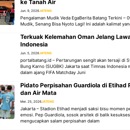
ke Tanah Air
Jun. 9, 2026
JATENG
Pengalaman Mudik Veda EgaBerita Batang Terkini – 0
Mudik, Senang Bisa Nyoto Lagi! Ini adalah kalimat yan
Terkuak Kelemahan Oman Jelang Law
Indonesia
Jun. 5, 2026
JATENG
portalbatang.id – Pertarungan sengit akan tersaji di 
Bung Karno (SUGBK) Jakarta saat Timnas Indonesi
dalam ajang FIFA Matchday Juni
Pidato Perpisahan Guardiola di Etihad 
dan Air Mata
Mei. 25, 2026
JATENG
Jakarta – Stadion Etihad menjadi saksi bisu momen p
emosi. Pep Guardiola, sosok arsitek di balik kesukse
mengucapkan salam perpisahan dalam