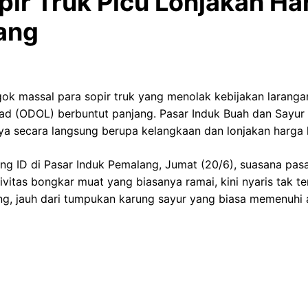
ir Truk Picu Lonjakan Ha
ang
ok massal para sopir truk yang menolak kebijakan larang
ad (ODOL) berbuntut panjang. Pasar Induk Buah dan Sayu
 secara langsung berupa kelangkaan dan lonjakan harga 
ng ID di Pasar Induk Pemalang, Jumat (20/6), suasana pas
ivitas bongkar muat yang biasanya ramai, kini nyaris tak te
g, jauh dari tumpukan karung sayur yang biasa memenuhi a
ng Bisa Nyoto Lagi! Cerita Balik ke Tanah Air