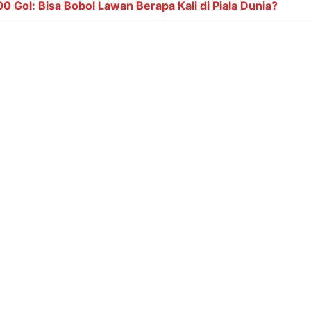
rap pemerintah segera menemukan solusi atas permasala
e pasar kembali normal dan harga dapat stabil. Lonjakan ha
han bagi konsumen di tengah kondisi ekonomi yang masi
MEDIA PARTNERS