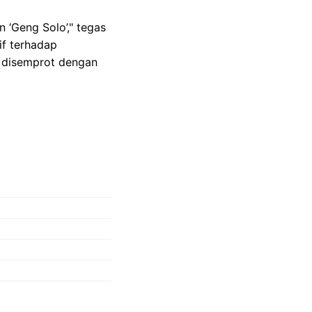
‘Geng Solo’," tegas
if terhadap
s disemprot dengan