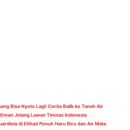
Oman Jelang Lawan Timnas Indonesia
ardiola di Etihad Penuh Haru Biru dan Air Mata
 Gol: Bisa Bobol Lawan Berapa Kali di Piala Dunia?
gaan dalam Indonesia Leading Women Awards 2026
edagang di pasar tersebut, mengeluhkan kesulitan mendapa
naik, nggak ada bongkaran, sopirnya pada demo. Jadi stok
g banget," keluhnya. Ia menambahkan bahwa kondisi ini sud
tan dengan aksi unjuk rasa para sopir truk. Ia menduga situ
wa Tengah.
, Bagus Hudi Laksono, pedagang sayur lainnya, juga mer
pasokan membuat harga sayur melambung hingga dua kali li
yang mau ngirim barang. Katanya malu sama teman-teman 
harga sayur dari wilayah selatan naik, yang tadinya Rp 4.00