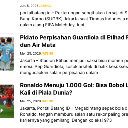
Jun. 5, 2026
JATENG
portalbatang.id – Pertarungan sengit akan tersaji di 
Bung Karno (SUGBK) Jakarta saat Timnas Indonesi
dalam ajang FIFA Matchday Juni
Pidato Perpisahan Guardiola di Etihad 
dan Air Mata
Mei. 25, 2026
JATENG
Jakarta – Stadion Etihad menjadi saksi bisu momen p
emosi. Pep Guardiola, sosok arsitek di balik kesukse
mengucapkan salam perpisahan dalam
Ronaldo Menuju 1.000 Gol: Bisa Bobol
Kali di Piala Dunia?
Mei. 25, 2026
JATENG
Jakarta, Portal Batang ID – Megabintang sepak bola d
Ronaldo, tengah memburu salah satu rekor paling pre
kariernya yang gemilang. Dengan koleksi 973