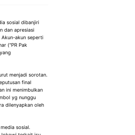
 sosial dibanjiri
 dan apresiasi
 Akun-akun seperti
nar ("PR Pak
 yang
urut menjadi sorotan.
putusan final
an ini menimbulkan
ombol yg nunggu
ra dilenyapkan oleh
media sosial.
kowi terkait isu