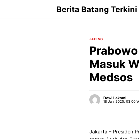
Langsung
Berita Batang Terkini
ke
isi
JATENG
Prabowo 
Masuk Wi
Medsos
Dewi Laksmi
18 Juni 2025, 03:00 
Jakarta – Presiden P