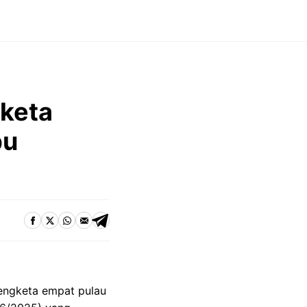
keta
bu
sengketa empat pulau