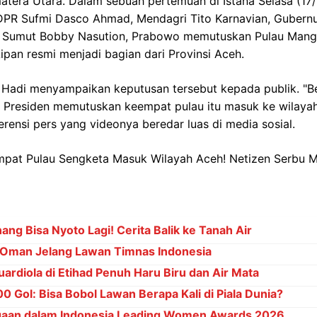
atera Utara. Dalam sebuah pertemuan di Istana Selasa (17
a DPR Sufmi Dasco Ahmad, Mendagri Tito Karnavian, Gubern
 Sumut Bobby Nasution, Prabowo memutuskan Pulau Mangki
Lipan resmi menjadi bagian dari Provinsi Aceh.
Hadi menyampaikan keputusan tersebut kepada publik. "
 Presiden memutuskan keempat pulau itu masuk ke wilayah
rensi pers yang videonya beredar luas di media sosial.
ng Bisa Nyoto Lagi! Cerita Balik ke Tanah Air
Oman Jelang Lawan Timnas Indonesia
ardiola di Etihad Penuh Haru Biru dan Air Mata
 Gol: Bisa Bobol Lawan Berapa Kali di Piala Dunia?
gaan dalam Indonesia Leading Women Awards 2026