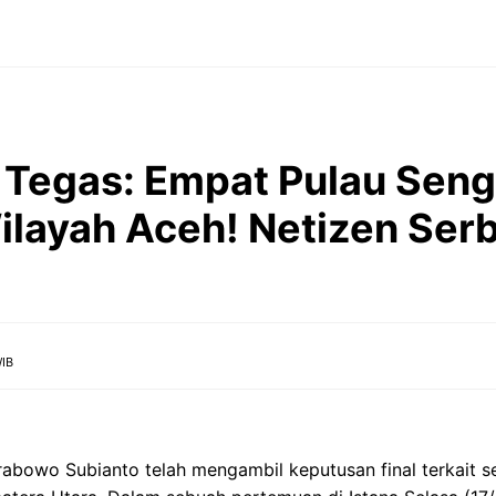
Tegas: Empat Pulau Seng
layah Aceh! Netizen Ser
WIB
rabowo Subianto telah mengambil keputusan final terkait 