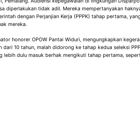
, Pemalang. Audiensi kepegawaian di lingkungan Disparpor
sa diperlakukan tidak adil. Mereka mempertanyakan hakny
erintah dengan Perjanjian Kerja (PPPK) tahap pertama, ya
hak mereka.
inator honorer OPOW Pantai Widuri, mengungkapkan keger
 dari 10 tahun, malah didorong ke tahap kedua seleksi PPP
 lebih dulu masuk berhak mengikuti tahap pertama, sepert
ng Bisa Nyoto Lagi! Cerita Balik ke Tanah Air
Oman Jelang Lawan Timnas Indonesia
ardiola di Etihad Penuh Haru Biru dan Air Mata
 Gol: Bisa Bobol Lawan Berapa Kali di Piala Dunia?