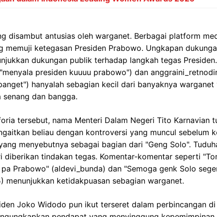
ng disambut antusias oleh warganet. Berbagai platform media
ng memuji ketegasan Presiden Prabowo. Ungkapan dukungan
njukkan dukungan publik terhadap langkah tegas Presiden.
"menyala presiden kuuuu prabowo") dan anggraini_retnodi
banget") hanyalah sebagian kecil dari banyaknya warganet
 senang dan bangga.
oria tersebut, nama Menteri Dalam Negeri Tito Karnavian t
gaitkan beliau dengan kontroversi yang muncul sebelum ke
 yang menyebutnya sebagai bagian dari "Geng Solo". Tuduh
i diberikan tindakan tegas. Komentar-komentar seperti "T
at pa Prabowo" (aldevi_bunda) dan "Semoga genk Solo sege
fi5) menunjukkan ketidakpuasan sebagian warganet.
den Joko Widodo pun ikut terseret dalam perbincangan di 
engungkapkan pendapat yang menyinggung kepemimpinan Jo