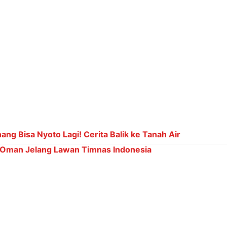
gaan dalam Indonesia Leading Women Awards 2026
lanjut Fauzan, dari indikasi pelanggaran administrasi yang 
os PPPK tahap I. Sistem penggajian mereka, yang mengguna
 dinilai melanggar Permendagri nomor 13 tahun 2006 dan 
a Permendagri tersebut secara jelas mengatur bahwa belan
paratur Sipil Negara (ASN) atau PNS. Pengupahan honorer,
anja barang dan jasa.
i muncul: apakah ini murni ketidakadilan, atau ada celah ad
onorer Pantai Widuri menuntut keadilan dan meminta Porta
i lebih lanjut terkait dugaan pelanggaran administrasi ini.
ra menyelidiki dan memberikan solusi yang adil bagi mere
abdi di OPOW Pantai Widuri.