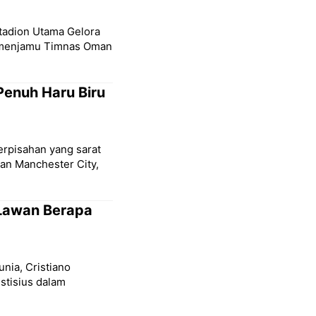
Stadion Utama Gelora
a menjamu Timnas Oman
Penuh Haru Biru
erpisahan yang sarat
san Manchester City,
 Lawan Berapa
unia, Cristiano
stisius dalam