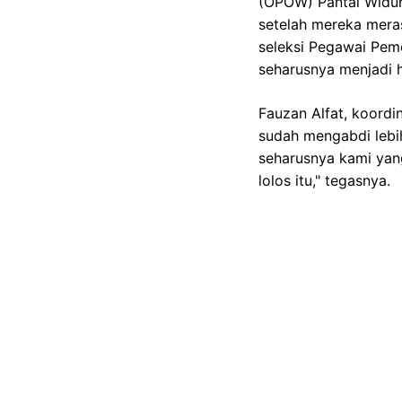
(OPOW) Pantai Widuri
setelah mereka mera
seleksi Pegawai Pem
seharusnya menjadi 
Fauzan Alfat, koord
sudah mengabdi lebih
seharusnya kami yang
lolos itu," tegasnya.
Also Read
Veda Ega Mudik, Sena
Terkuak Kelemahan 
Pidato Perpisahan Gu
Ronaldo Menuju 1.000