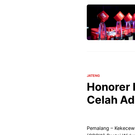
JATENG
Honorer P
Celah Ad
Pemalang – Kekecewa