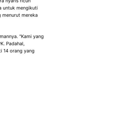
a nyaris ricuh
a untuk mengikuti
ng menurut mereka
amannya. "Kami yang
K. Padahal,
i 14 orang yang