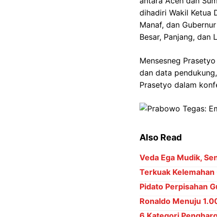
antara Aceh dan Sum
dihadiri Wakil Ketu
Manaf, dan Gubernur
Besar, Panjang, dan 
Mensesneg Prasetyo 
dan data pendukung,
Prasetyo dalam konfe
Also Read
Veda Ega Mudik, Sena
Terkuak Kelemahan 
Pidato Perpisahan Gu
Ronaldo Menuju 1.000
6 Kategori Penghar