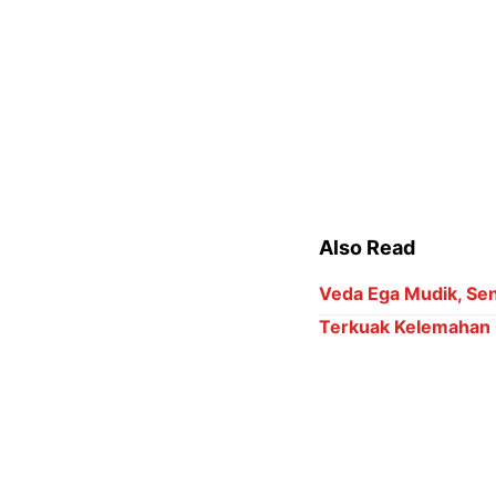
6 Kategori Penghar
Kejanggalan muncul, 
14 honorer yang lol
pegawai sejak 2010,
59 tahun 2007. Kedu
diperuntukkan bagi A
menggunakan pos bel
Pertanyaan besar kin
dimanfaatkan? Para h
melakukan investigas
pihak berwenang sege
bertahun-tahun meng