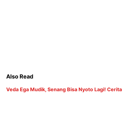
Also Read
Veda Ega Mudik, Senang Bisa Nyoto Lagi! Cerita
Balik ke Tanah Air
Terkuak Kelemahan Oman Jelang Lawan Timnas
Indonesia
Pidato Perpisahan Guardiola di Etihad Penuh Haru
Biru dan Air Mata
Ronaldo Menuju 1.000 Gol: Bisa Bobol Lawan