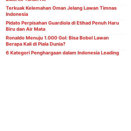
Women Awards 2026
Sapto Nugroho mengungkapkan rasa syukur atas
kepercayaan yang diberikan Polres Batang kepada
Bank Jateng. “Kerja sama ini merupakan bentuk
sinergi positif antara lembaga perbankan dan institusi
keamanan. Kami berkomitmen memberikan layanan
terbaik, cepat, dan aman, khususnya dalam
penyaluran hak keuangan anggota Polres Batang,”
tegasnya.
Senada dengan Sapto, AKBP Edi Rahmat Mulyana
menyambut baik kerja sama ini. Ia berharap sistem
penggajian dan penyaluran tunjangan akan lebih
tertib dan transparan. “Kami berharap hubungan baik
ini terus berlanjut dan berkembang untuk kebaikan
bersama,” imbuhnya.