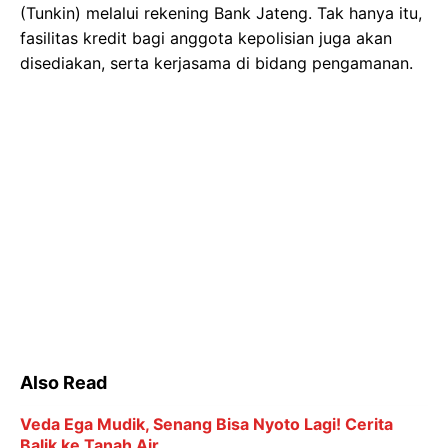
(Tunkin) melalui rekening Bank Jateng. Tak hanya itu,
fasilitas kredit bagi anggota kepolisian juga akan
disediakan, serta kerjasama di bidang pengamanan.
Also Read
Veda Ega Mudik, Senang Bisa Nyoto Lagi! Cerita
Balik ke Tanah Air
Terkuak Kelemahan Oman Jelang Lawan Timnas
Indonesia
Pidato Perpisahan Guardiola di Etihad Penuh Haru
Biru dan Air Mata
Ronaldo Menuju 1.000 Gol: Bisa Bobol Lawan
Berapa Kali di Piala Dunia?
6 Kategori Penghargaan dalam Indonesia Leading