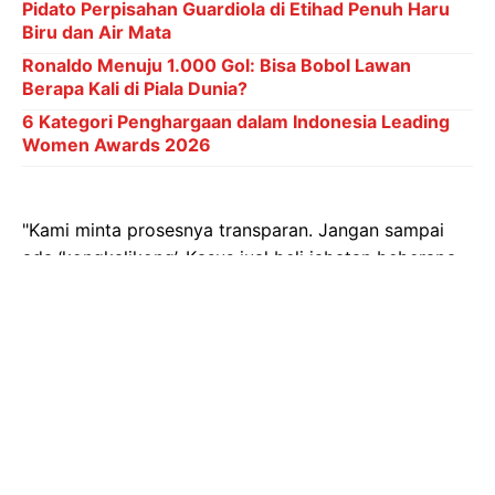
Pidato Perpisahan Guardiola di Etihad Penuh Haru
Biru dan Air Mata
Ronaldo Menuju 1.000 Gol: Bisa Bobol Lawan
Berapa Kali di Piala Dunia?
6 Kategori Penghargaan dalam Indonesia Leading
Women Awards 2026
"Kami minta prosesnya transparan. Jangan sampai
ada ‘kongkalikong’. Kasus jual beli jabatan beberapa
tahun lalu harus menjadi pelajaran berharga. Kali ini,
semuanya harus sesuai aturan," tegas Ria.
Fraksi PDI Perjuangan menekankan pentingnya
seleksi jabatan yang terbuka dan berintegritas,
berdasarkan keahlian, kemampuan, dan latar
belakang calon. Hal ini, menurut mereka, sangat
krusial untuk meningkatkan kualitas pelayanan publik