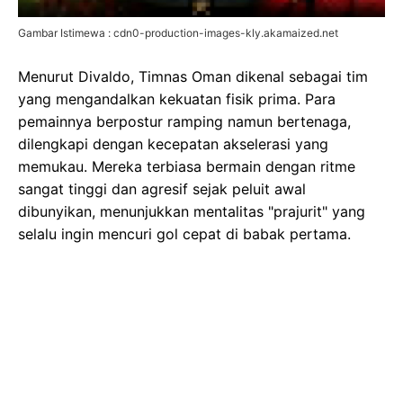
Gambar Istimewa : cdn0-production-images-kly.akamaized.net
Menurut Divaldo, Timnas Oman dikenal sebagai tim
yang mengandalkan kekuatan fisik prima. Para
pemainnya berpostur ramping namun bertenaga,
dilengkapi dengan kecepatan akselerasi yang
memukau. Mereka terbiasa bermain dengan ritme
sangat tinggi dan agresif sejak peluit awal
dibunyikan, menunjukkan mentalitas "prajurit" yang
selalu ingin mencuri gol cepat di babak pertama.
Also Read
Veda Ega Mudik, Senang Bisa Nyoto Lagi! Cerita
Balik ke Tanah Air
Pidato Perpisahan Guardiola di Etihad Penuh Haru
Biru dan Air Mata