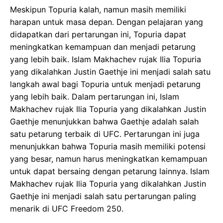
Meskipun Topuria kalah, namun masih memiliki
harapan untuk masa depan. Dengan pelajaran yang
didapatkan dari pertarungan ini, Topuria dapat
meningkatkan kemampuan dan menjadi petarung
yang lebih baik. Islam Makhachev rujak Ilia Topuria
yang dikalahkan Justin Gaethje ini menjadi salah satu
langkah awal bagi Topuria untuk menjadi petarung
yang lebih baik. Dalam pertarungan ini, Islam
Makhachev rujak Ilia Topuria yang dikalahkan Justin
Gaethje menunjukkan bahwa Gaethje adalah salah
satu petarung terbaik di UFC. Pertarungan ini juga
menunjukkan bahwa Topuria masih memiliki potensi
yang besar, namun harus meningkatkan kemampuan
untuk dapat bersaing dengan petarung lainnya. Islam
Makhachev rujak Ilia Topuria yang dikalahkan Justin
Gaethje ini menjadi salah satu pertarungan paling
menarik di UFC Freedom 250.