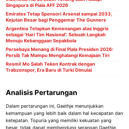
Singapura di Piala AFF 2026
Emirates Tetap Sponsori Arsenal sampai 2033,
Kejutan Besar bagi Penggemar The Gunners
Argentina Tetapkan Kemenangan atas Inggris
sebagai ‘Hari Tim Nasional’: Sebuah Langkah
Menuju Kebanggaan Sepakbola
Persebaya Menang di Final Piala Presiden 2026:
Persib Tak Mampu Menghalangi Kemajaan Tiri
Resmi! Mo Salah Teken Kontrak dengan
Trabzonspor, Era Baru di Turki Dimulai
Analisis Pertarungan
Dalam pertarungan ini, Gaethje menunjukkan
kemampuan yang lebih baik dalam hal kecepatan dan
ketepatan. Topuria yang memiliki kekuatan yang
besar, tidak dapat membendung serangan Gaethje.