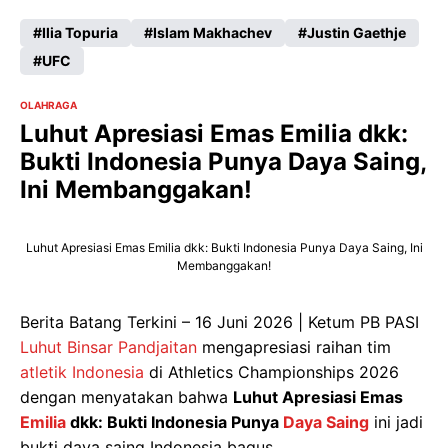
Ilia Topuria
Islam Makhachev
Justin Gaethje
UFC
OLAHRAGA
Luhut Apresiasi Emas Emilia dkk:
Bukti Indonesia Punya Daya Saing,
Ini Membanggakan!
Luhut Apresiasi Emas Emilia dkk: Bukti Indonesia Punya Daya Saing, Ini
Membanggakan!
Berita Batang Terkini – 16 Juni 2026 | Ketum PB PASI
Luhut Binsar Pandjaitan
mengapresiasi raihan tim
atletik Indonesia
di Athletics Championships 2026
dengan menyatakan bahwa
Luhut Apresiasi Emas
Emilia
dkk: Bukti Indonesia Punya
Daya Saing
ini jadi
bukti daya saing Indonesia bagus.