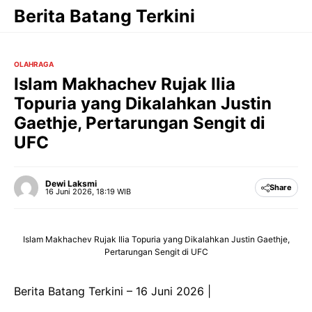
Langsung
Berita Batang Terkini
ke
isi
OLAHRAGA
Islam Makhachev Rujak Ilia
Topuria yang Dikalahkan Justin
Gaethje, Pertarungan Sengit di
UFC
Dewi Laksmi
Share
16 Juni 2026, 18:19 WIB
Islam Makhachev Rujak Ilia Topuria yang Dikalahkan Justin Gaethje,
Pertarungan Sengit di UFC
Berita Batang Terkini – 16 Juni 2026 |