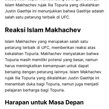
Islam Makhachev rujak Ilia Topuria yang dikalahkan
Justin Gaethje ini menunjukkan bahwa Gaethje adalah
salah satu petarung terbaik di UFC.
Reaksi Islam Makhachev
Islam Makhachev yang merupakan salah satu
petarung terbaik di UFC, memberikan reaksi atas
kekalahan Topuria. Makhachev menyatakan bahwa
Topuria masih memiliki potensi yang besar, namun
harus meningkatkan kemampuan untuk dapat
bersaing dengan petarung lainnya. Islam Makhachev
rujak Ilia Topuria yang dikalahkan Justin Gaethje ini
menambah duka bagi Topuria, namun juga menjadi
pelajaran berharga bagi Topuria.
Harapan untuk Masa Depan