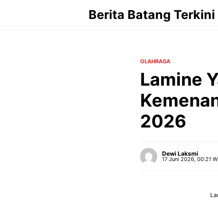
Langsung
Berita Batang Terkini
ke
isi
OLAHRAGA
Lamine Y
Kemenang
2026
Dewi Laksmi
17 Juni 2026, 00:21 W
La