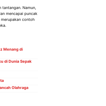
n tantangan. Namun,
 dan mencapai puncak
6 merupakan contoh
eka.
ez Menang di
cu di Dunia Sepak
ta
Kancah Olahraga