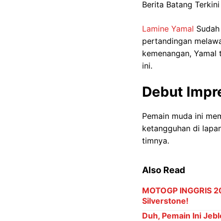
Berita Batang Terkini
Lamine Yamal
Sudah 
pertandingan melaw
kemenangan, Yamal te
ini.
Debut Impr
Pemain muda ini mem
ketangguhan di lapan
timnya.
Also Read
MOTOGP INGGRIS 202
Silverstone!
Duh, Pemain Ini Jebl