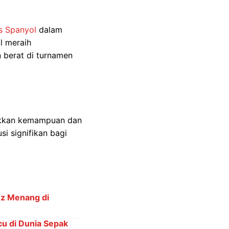
s Spanyol
dalam
l meraih
 berat di turnamen
ukkan kemampuan dan
i signifikan bagi
ez Menang di
cu di Dunia Sepak