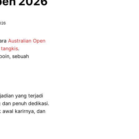
Open 2026
2026
ara
Australian Open
 tangkis
.
poin, sebuah
adian yang terjadi
g dan penuh dedikasi.
 awal karirnya, dan