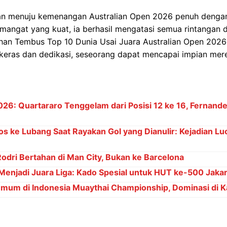
han menuju kemenangan Australian Open 2026 penuh denga
mangat yang kuat, ia berhasil mengatasi semua rintangan
rhan Tembus Top 10 Dunia Usai Juara Australian Open 202
keras dan dedikasi, seseorang dapat mencapai impian mer
6: Quartararo Tenggelam dari Posisi 12 ke 16, Fernand
os ke Lubang Saat Rayakan Gol yang Dianulir: Kejadian Lu
dri Bertahan di Man City, Bukan ke Barcelona
 Menjadi Juara Liga: Kado Spesial untuk HUT ke-500 Jakar
Umum di Indonesia Muaythai Championship, Dominasi di 