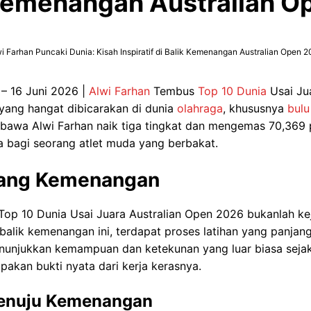
 Kemenangan Australian 
i Farhan Puncaki Dunia: Kisah Inspiratif di Balik Kemenangan Australian Open 
 – 16 Juni 2026 |
Alwi Farhan
Tembus
Top 10 Dunia
Usai Ju
yang hangat dibicarakan di dunia
olahraga
, khususnya
bulu
awa Alwi Farhan naik tiga tingkat dan mengemas 70,369 
a bagi seorang atlet muda yang berbakat.
kang Kemenangan
op 10 Dunia Usai Juara Australian Open 2026 bukanlah kej
 balik kemenangan ini, terdapat proses latihan yang panjan
enunjukkan kemampuan dan ketekunan yang luar biasa sejak
akan bukti nyata dari kerja kerasnya.
Menuju Kemenangan