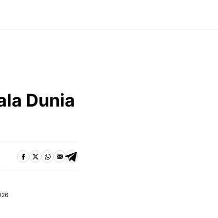
i
ala Dunia
026