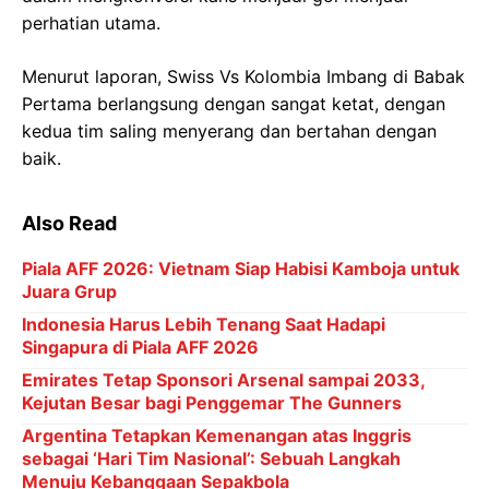
perhatian utama.
Menurut laporan, Swiss Vs Kolombia Imbang di Babak
Pertama berlangsung dengan sangat ketat, dengan
kedua tim saling menyerang dan bertahan dengan
baik.
Also Read
Piala AFF 2026: Vietnam Siap Habisi Kamboja untuk
Juara Grup
Indonesia Harus Lebih Tenang Saat Hadapi
Singapura di Piala AFF 2026
Emirates Tetap Sponsori Arsenal sampai 2033,
Kejutan Besar bagi Penggemar The Gunners
Argentina Tetapkan Kemenangan atas Inggris
sebagai ‘Hari Tim Nasional’: Sebuah Langkah
Menuju Kebanggaan Sepakbola