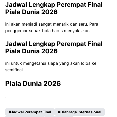
Jadwal Lengkap Perempat Final
Piala Dunia 2026
ini akan menjadi sangat menarik dan seru. Para
penggemar sepak bola harus menyaksikan
Jadwal Lengkap Perempat Final
Piala Dunia 2026
ini untuk mengetahui siapa yang akan lolos ke
semifinal
Piala Dunia 2026
.
Jadwal Perempat Final
Olahraga Internasional