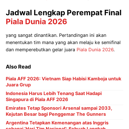
Jadwal Lengkap Perempat Final
Piala Dunia 2026
yang sangat dinantikan. Pertandingan ini akan
menentukan tim mana yang akan melaju ke semifinal
dan memperebutkan gelar juara
Piala Dunia 2026
.
Also Read
Piala AFF 2026: Vietnam Siap Habisi Kamboja untuk
Juara Grup
Indonesia Harus Lebih Tenang Saat Hadapi
Singapura di Piala AFF 2026
Emirates Tetap Sponsori Arsenal sampai 2033,
Kejutan Besar bagi Penggemar The Gunners
Argentina Tetapkan Kemenangan atas Inggris
sebagai ‘Hari Tim Nasional’: Sebuah Langkah