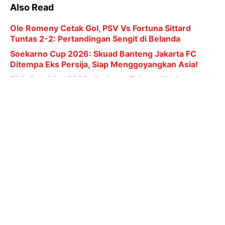
Also Read
Ole Romeny Cetak Gol, PSV Vs Fortuna Sittard
Tuntas 2-2: Pertandingan Sengit di Belanda
Soekarno Cup 2026: Skuad Banteng Jakarta FC
Ditempa Eks Persija, Siap Menggoyangkan Asia!
Piala Presiden 2026: Gerbang Talenta Muda
Indonesia, Ajang Pramusim Penuh Harapan
Arsenal Resmikan Era Baru dengan Datangnya
Bintang Brasil!
Hasil Undian Basket Asian Games 2026, Indonesia
Gabung Siapa? Pertarungan Tunggu Berlanjut!
Potensi Senesi
Ada Pemain Cedera, Bek Baru Tottenham Ini
Dipanggil Argentina, dengan dipanggilnya Senesi ke