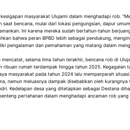
kesigapan masyarakat Ulujami dalam menghadapi rob. "M
saat bencana, mulai dari lokasi pengungsian, dapur umum
iamankan. Ini karena mereka sudah bertahun-tahun berjuan
ahkan bahwa peran BPBD lebih sebagai pendukung, mengin
liki pengalaman dan pemahaman yang matang dalam mengh
encatat, selama lima tahun terakhir, bencana rob di Uluja
n ribuan rumah terdampak hingga tahun 2025. Kegagalan t
ya masyarakat pada tahun 2024 lalu memperparah situasi.
ama, namun meluasnya dampak disebabkan oleh kurangnya t
dri. Kedelapan desa yang ditetapkan sebagai Destana dih
benteng pertahanan dalam menghadapi ancaman rob yang t