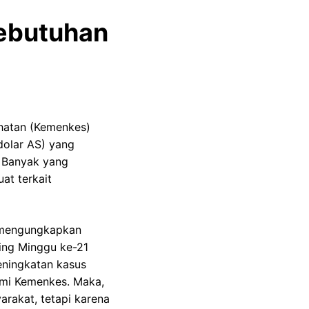
Kebutuhan
ehatan (Kemenkes)
 dolar AS) yang
. Banyak yang
at terkait
 mengungkapkan
ing Minggu ke-21
eningkatan kasus
smi Kemenkes. Maka,
arakat, tetapi karena