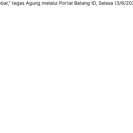
al," tegas Agung melalui Portal Batang ID, Selasa (3/6/20
ng Bisa Nyoto Lagi! Cerita Balik ke Tanah Air
Oman Jelang Lawan Timnas Indonesia
ardiola di Etihad Penuh Haru Biru dan Air Mata
 Gol: Bisa Bobol Lawan Berapa Kali di Piala Dunia?
gaan dalam Indonesia Leading Women Awards 2026
ngarah pada dugaan campur tangan kepentingan asing dan 
pemerintah untuk lebih waspada terhadap intervensi lemba
enda terselubung, seperti isu kontrol populasi dan bisnis