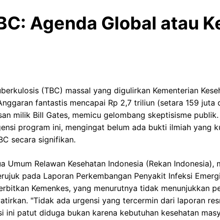
BC: Agenda Global atau 
uberkulosis (TBC) massal yang digulirkan Kementerian Kes
nggaran fantastis mencapai Rp 2,7 triliun (setara 159 juta
an milik Bill Gates, memicu gelombang skeptisisme publik
si program ini, mengingat belum ada bukti ilmiah yang ku
C secara signifikan.
ua Umum Relawan Kesehatan Indonesia (Rekan Indonesia),
merujuk pada Laporan Perkembangan Penyakit Infeksi Emerg
erbitkan Kemenkes, yang menurutnya tidak menunjukkan p
irkan. "Tidak ada urgensi yang tercermin dari laporan re
i ini patut diduga bukan karena kebutuhan kesehatan masy