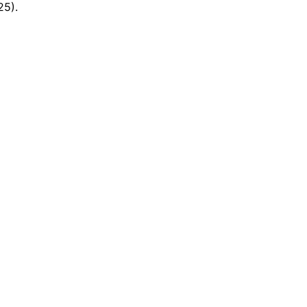
25).
industri farmasi
ga internasional yang
 vaksin.