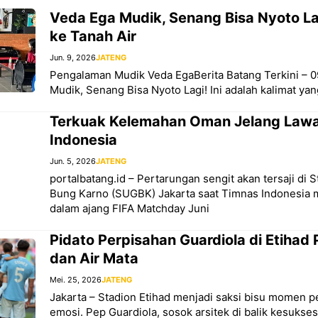
Veda Ega Mudik, Senang Bisa Nyoto Lag
ke Tanah Air
Jun. 9, 2026
JATENG
Pengalaman Mudik Veda EgaBerita Batang Terkini – 0
Mudik, Senang Bisa Nyoto Lagi! Ini adalah kalimat yan
Terkuak Kelemahan Oman Jelang Law
Indonesia
Jun. 5, 2026
JATENG
portalbatang.id – Pertarungan sengit akan tersaji di 
Bung Karno (SUGBK) Jakarta saat Timnas Indonesi
dalam ajang FIFA Matchday Juni
Pidato Perpisahan Guardiola di Etihad 
dan Air Mata
Mei. 25, 2026
JATENG
Jakarta – Stadion Etihad menjadi saksi bisu momen p
emosi. Pep Guardiola, sosok arsitek di balik kesukse