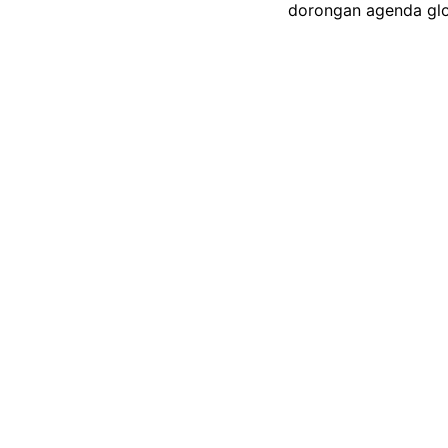
dorongan agenda glob
Also Read
Veda Ega Mudik, Sena
Terkuak Kelemahan 
Pidato Perpisahan Gu
Ronaldo Menuju 1.000
6 Kategori Penghar
Kecurigaan Agung me
global. Ia mendesak 
terkadang membawa ag