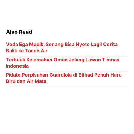
Indonesia
Pidato Perpisahan Guardiola di Etihad Penuh Haru
Biru dan Air Mata
Ronaldo Menuju 1.000 Gol: Bisa Bobol Lawan
Berapa Kali di Piala Dunia?
6 Kategori Penghargaan dalam Indonesia Leading
Women Awards 2026
Bupati Pemalang, Anom Widiyantoro,
mengungkapkan bahwa pendistribusian seragam
akan segera dilakukan setelah proses
launching
selesai dipersiapkan. "Semuanya sudah disiapkan,
sesuai dengan petunjuk teknis, kita bagikan bulan ini,"
ujarnya.
Rinciannya, sebanyak 5.800 stel seragam akan
dibagikan kepada 2.990 siswa SD, di mana masing-