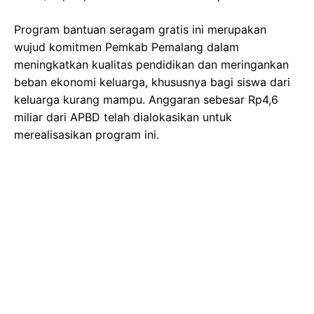
Program bantuan seragam gratis ini merupakan
wujud komitmen Pemkab Pemalang dalam
meningkatkan kualitas pendidikan dan meringankan
beban ekonomi keluarga, khususnya bagi siswa dari
keluarga kurang mampu. Anggaran sebesar Rp4,6
miliar dari APBD telah dialokasikan untuk
merealisasikan program ini.
Also Read
Veda Ega Mudik, Senang Bisa Nyoto Lagi! Cerita
Balik ke Tanah Air
Terkuak Kelemahan Oman Jelang Lawan Timnas