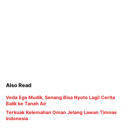
Balik ke Tanah Air
Terkuak Kelemahan Oman Jelang Lawan Timnas
Indonesia
Pidato Perpisahan Guardiola di Etihad Penuh Haru
Biru dan Air Mata
Ronaldo Menuju 1.000 Gol: Bisa Bobol Lawan
Berapa Kali di Piala Dunia?
6 Kategori Penghargaan dalam Indonesia Leading
Women Awards 2026
"Program MBG ini adalah jawaban atas harapan
masyarakat Pemalang, khususnya para siswa," ujar
Nurkholes. Beliau menambahkan, sebelum program
ini berjalan, sekolah-sekolah telah membiasakan
siswa untuk membawa bekal dan makan bersama di
sekolah, sebagai persiapan menyambut MBG.