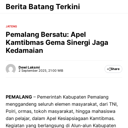
Langsung
Berita Batang Terkini
ke
isi
JATENG
Pemalang Bersatu: Apel
Kamtibmas Gema Sinergi Jaga
Kedamaian
Dewi Laksmi
Share
2 September 2025, 21:00 WIB
PEMALANG
– Pemerintah Kabupaten Pemalang
menggandeng seluruh elemen masyarakat, dari TNI,
Polri, ormas, tokoh masyarakat, hingga mahasiswa
dan pelajar, dalam Apel Kesiapsiagaan Kamtibmas.
Kegiatan yang berlangsung di Alun-alun Kabupaten