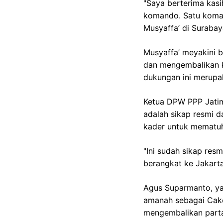
"Saya berterima kas
komando. Satu koman
Musyaffa’ di Surabay
Musyaffa’ meyakini
dan mengembalikan k
dukungan ini merupak
Ketua DPW PPP Jati
adalah sikap resmi 
kader untuk mematuh
"Ini sudah sikap res
berangkat ke Jakarta
Agus Suparmanto, ya
amanah sebagai Cake
mengembalikan partai