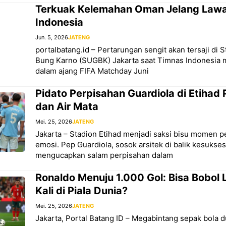
Terkuak Kelemahan Oman Jelang Law
Indonesia
Jun. 5, 2026
JATENG
portalbatang.id – Pertarungan sengit akan tersaji di 
Bung Karno (SUGBK) Jakarta saat Timnas Indonesi
dalam ajang FIFA Matchday Juni
Pidato Perpisahan Guardiola di Etihad 
dan Air Mata
Mei. 25, 2026
JATENG
Jakarta – Stadion Etihad menjadi saksi bisu momen p
emosi. Pep Guardiola, sosok arsitek di balik kesukse
mengucapkan salam perpisahan dalam
Ronaldo Menuju 1.000 Gol: Bisa Bobol
Kali di Piala Dunia?
Mei. 25, 2026
JATENG
Jakarta, Portal Batang ID – Megabintang sepak bola d