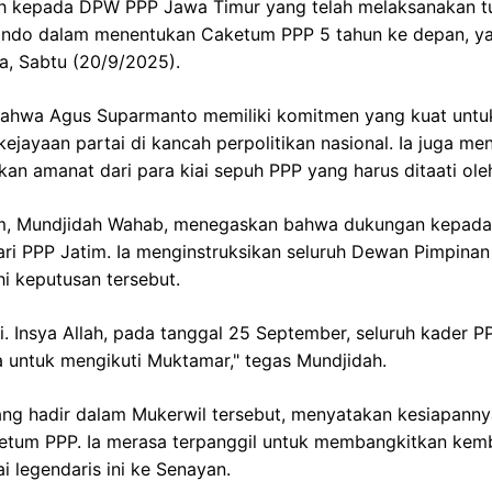
ih kepada DPW PPP Jawa Timur yang telah melaksanakan t
do dalam menentukan Caketum PPP 5 tahun ke depan, yait
a, Sabtu (20/9/2025).
 bahwa Agus Suparmanto memiliki komitmen yang kuat unt
ejayaan partai di kancah perpolitikan nasional. Ia juga 
an amanat dari para kiai sepuh PPP yang harus ditaati oleh
m, Mundjidah Wahab, menegaskan bahwa dukungan kepad
dari PPP Jatim. Ia menginstruksikan seluruh Dewan Pimpin
i keputusan tersebut.
mi. Insya Allah, pada tanggal 25 September, seluruh kader 
 untuk mengikuti Muktamar," tegas Mundjidah.
ng hadir dalam Mukerwil tersebut, menyatakan kesiapan
tum PPP. Ia merasa terpanggil untuk membangkitkan kemb
 legendaris ini ke Senayan.