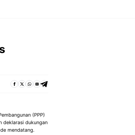
s
 Pembangunan (PPP)
n deklarasi dukungan
ode mendatang.