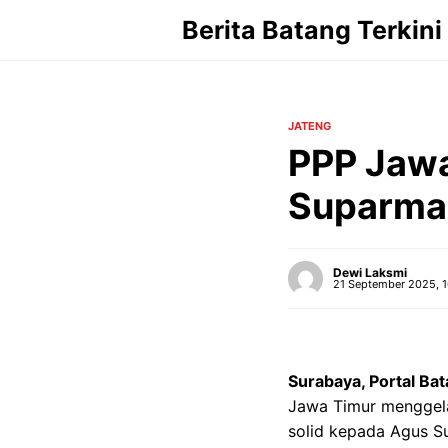
Langsung
Berita Batang Terkini
ke
isi
JATENG
PPP Jawa
Suparman
Dewi Laksmi
21 September 2025, 1
Surabaya, Portal Bat
Jawa Timur menggela
solid kepada Agus S