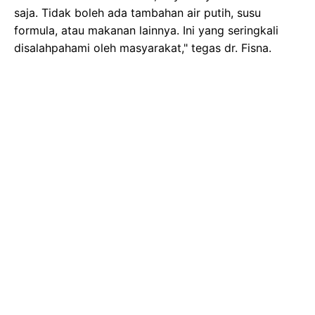
saja. Tidak boleh ada tambahan air putih, susu
formula, atau makanan lainnya. Ini yang seringkali
disalahpahami oleh masyarakat," tegas dr. Fisna.
Rekomendasi ini, lanjutnya, sejalan dengan anjuran
WHO dan UNICEF. Inisiasi Menyusu Dini (IMD) segera
setelah bayi lahir sangat dianjurkan. Setelah fase
newborn
hingga usia 6 bulan, berikan ASI eksklusif.
Setelah itu, bayi bisa diberikan Makanan Pendamping
ASI (MPASI) hingga usia 2 tahun, namun ASI tetap
diberikan.
"IMD dilakukan dengan meletakkan bayi di dada ibu
agar terjadi
skin to skin contact
. Ini penting untuk
membangun ikatan batin antara ibu dan bayi,"
jelasnya.
Bidan Anisa Victoria menambahkan, tantangan yang