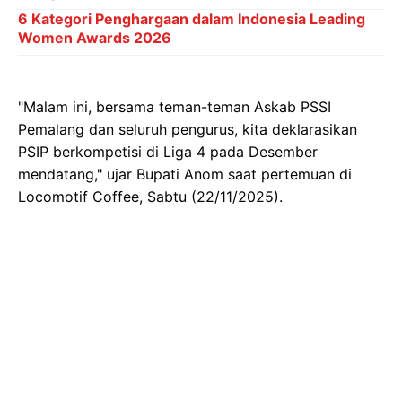
6 Kategori Penghargaan dalam Indonesia Leading
Women Awards 2026
"Malam ini, bersama teman-teman Askab PSSI
Pemalang dan seluruh pengurus, kita deklarasikan
PSIP berkompetisi di Liga 4 pada Desember
mendatang," ujar Bupati Anom saat pertemuan di
Locomotif Coffee, Sabtu (22/11/2025).
Desakan para suporter menjadi salah satu alasan
utama Pemkab Pemalang dan Askab PSSI Pemalang
sepakat untuk mengembalikan PSIP ke kompetisi
resmi. Deklarasi ini menandai babak baru bagi PSIP
dalam upaya meraih kembali kejayaan di kancah
sepak bola.
Ketua Askab PSSI Pemalang, Hengki Wijaya,