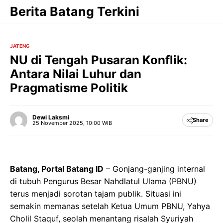
Langsung
Berita Batang Terkini
ke
isi
JATENG
NU di Tengah Pusaran Konflik:
Antara Nilai Luhur dan
Pragmatisme Politik
Dewi Laksmi
Share
25 November 2025, 10:00 WIB
Batang, Portal Batang ID
– Gonjang-ganjing internal
di tubuh Pengurus Besar Nahdlatul Ulama (PBNU)
terus menjadi sorotan tajam publik. Situasi ini
semakin memanas setelah Ketua Umum PBNU, Yahya
Cholil Staquf, seolah menantang risalah Syuriyah