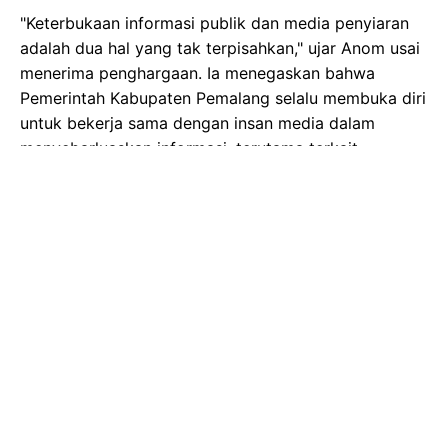
"Keterbukaan informasi publik dan media penyiaran
adalah dua hal yang tak terpisahkan," ujar Anom usai
menerima penghargaan. Ia menegaskan bahwa
Pemerintah Kabupaten Pemalang selalu membuka diri
untuk bekerja sama dengan insan media dalam
menyebarluaskan informasi, terutama terkait
program-program prioritas yang sedang dijalankan.
Anom juga menginstruksikan seluruh dinas di
lingkungan Pemkab Pemalang untuk mengoptimalkan
semua kanal informasi yang ada guna memberitakan
berbagai kegiatan dan program yang telah
dilaksanakan. Ia menekankan pentingnya peran media
dalam menyampaikan informasi pembangunan
infrastruktur, ekonomi, pendidikan, dan kesehatan
kepada masyarakat luas.
Lebih lanjut, Anom berharap agar insan penyiaran di