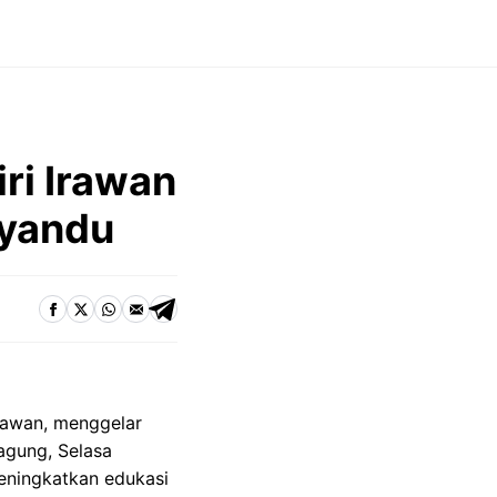
iri Irawan
syandu
Irawan, menggelar
agung, Selasa
eningkatkan edukasi