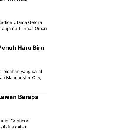
Stadion Utama Gelora
a menjamu Timnas Oman
Penuh Haru Biru
erpisahan yang sarat
san Manchester City,
 Lawan Berapa
unia, Cristiano
stisius dalam