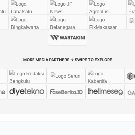
ateng Cabang Pemalang punya cara unik untuk meningkatka
wa. Mereka menggelar Micro Business Game (MBG) selama d
antor cabang mereka. Acara ini melibatkan mahasiswa ITB
h Pemimpin Bank Jateng Cabang Pemalang, Marhaeni Kussus
n bahwa kegiatan ini adalah wujud komitmen Bank Jaten
 ingin memberikan bekal yang nyata bagi para mahasiswa, 
n langsung dalam mengelola keuangan dan mengambil keput
ng Bisa Nyoto Lagi! Cerita Balik ke Tanah Air
Oman Jelang Lawan Timnas Indonesia