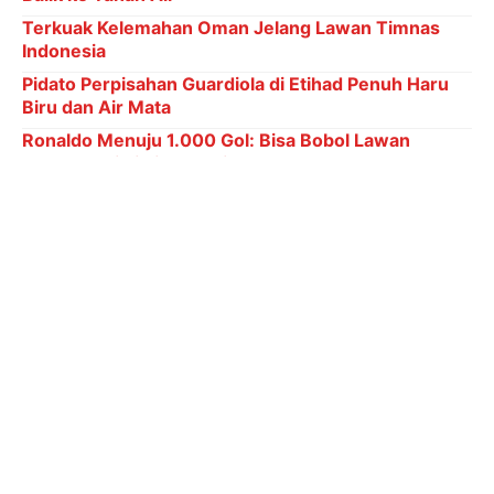
Terkuak Kelemahan Oman Jelang Lawan Timnas
Indonesia
Pidato Perpisahan Guardiola di Etihad Penuh Haru
Biru dan Air Mata
Ronaldo Menuju 1.000 Gol: Bisa Bobol Lawan
Berapa Kali di Piala Dunia?
6 Kategori Penghargaan dalam Indonesia Leading
Women Awards 2026
"Ini bukan sekadar soal sertifikat, ini masalah
keadilan," tegas Adies, Wakil Ketua Umum DPP Partai
Golkar. "Saya hadir bukan hanya sebagai legislator,
tapi sebagai warga Surabaya yang tidak akan tinggal
diam melihat warganya diperlakukan semena-mena.
Insyaallah, saya akan kawal langsung hingga ke DPR
RI dan Kementerian ATR/BPN," imbuhnya.