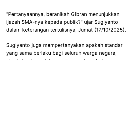
"Pertanyaannya, beranikah Gibran menunjukkan
ijazah SMA-nya kepada publik?" ujar Sugiyanto
dalam keterangan tertulisnya, Jumat (17/10/2025).
Sugiyanto juga mempertanyakan apakah standar
yang sama berlaku bagi seluruh warga negara,
ataukah ada perlakuan istimewa bagi keluarga
penguasa. "Karena ada dugaan ijazah penyetaraan
Gibran cacat hukum," tegasnya.
Isu ini semakin memanas dengan berlanjutnya
gugatan perdata senilai Rp125 triliun yang diajukan
oleh Subhan terhadap Gibran ke sidang pokok
perkara. Mediasi sebelumnya telah gagal mencapai
kesepakatan, lantaran Gibran melalui kuasa
hukumnya menolak dua persyaratan yang diajukan
Subhan, yaitu permintaan maaf dan pengunduran diri